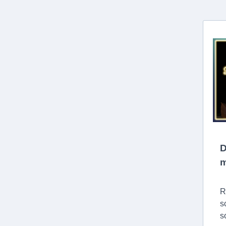
D
m
R
s
s